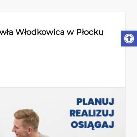
awła Włodkowica w Płocku
Ot